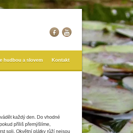
e hudbou a slovem
Kontakt
rovádět každý den. Do vhodné
 pokud příliš přemýšlíme,
t soli. Okvětní plátky růží nejsou